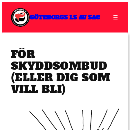
Hoppa
till
GÖTEBORGS LS AV SAC
innehåll
FÖR
SKYDDSOMBUD
(ELLER DIG SOM
VILL BLI)