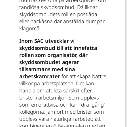
tandlösa skyddsombud. Då liknar
skyddsombudets roll en postlåda
eller packåsna där anställda dumpar
klagomål.
Inom SAC utvecklar vi
skyddsombud till att innefatta
rollen som organisatör, där
skyddsombudet agerar
tillsammans med sina
arbetskamrater
för att skapa bättre
villkor på arbetsplatsen. Det kan
handla om att leta särskilt efter
brister i arbetsmiljön som upplevs
som en orättvisa och kan ”dra igång”
kollegorna, jämfört med brister som
upplevs vara naturliga i arbetet; att
kombinera en 6:6a-anmälan med en