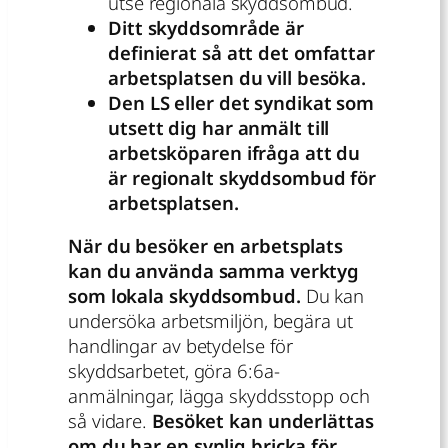
utse regionala skyddsombud.
Ditt skyddsområde är
definierat så att det omfattar
arbetsplatsen du vill besöka.
Den LS eller det syndikat som
utsett dig har anmält till
arbetsköparen ifråga att du
är regionalt skyddsombud för
arbetsplatsen.
När du besöker en arbetsplats
kan du använda samma verktyg
som lokala skyddsombud.
Du kan
undersöka arbetsmiljön, begära ut
handlingar av betydelse för
skyddsarbetet, göra 6:6a-
anmälningar, lägga skyddsstopp och
så vidare.
Besöket kan underlättas
om du har en synlig bricka för