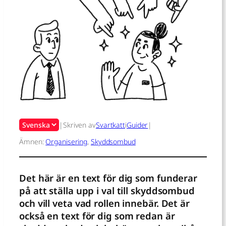
Välj
|
Skriven av
Svartkatt
i
Guider
|
ett
Ämnen:
Organisering
, 
Skyddsombud
språk
Det här är en text för dig som funderar
på att ställa upp i val till skyddsombud
och vill veta vad rollen innebär. Det är
också en text för dig som redan är