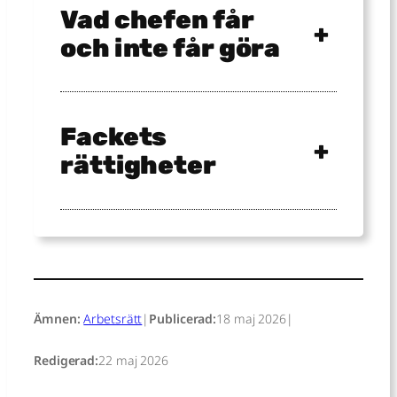
Vad chefen får
+
och inte får göra
Fackets
+
rättigheter
Ämnen:
Arbetsrätt
|
Publicerad:
18 maj 2026
|
Redigerad:
22 maj 2026