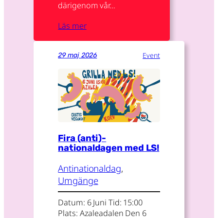
därigenom vår…
Läs mer
Event
29 maj 2026
Fira (anti)-
nationaldagen med LS!
Antinationaldag
, 
Umgänge
Datum: 6 Juni Tid: 15:00
Plats: Azaleadalen Den 6