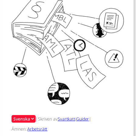
Välj
|
Skriven av
Svartkatt
i
Guider
|
ett
Ämnen:
Arbetsrätt
språk