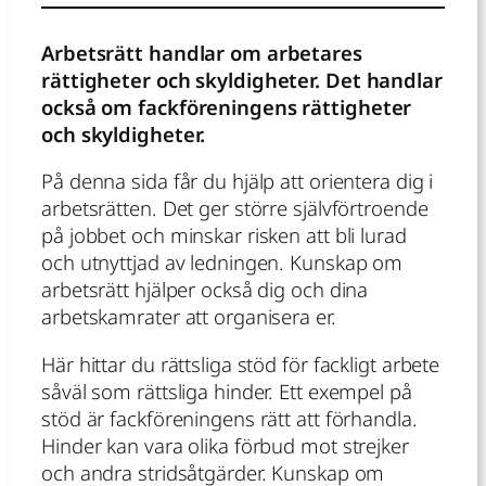
Arbetsrätt handlar om arbetares
rättigheter och skyldigheter. Det handlar
också om fackföreningens rättigheter
och skyldigheter.
På denna sida får du hjälp att orientera dig i
arbetsrätten. Det ger större självförtroende
på jobbet och minskar risken att bli lurad
och utnyttjad av ledningen. Kunskap om
arbetsrätt hjälper också dig och dina
arbetskamrater att organisera er.
Här hittar du rättsliga stöd för fackligt arbete
såväl som rättsliga hinder. Ett exempel på
stöd är fackföreningens rätt att förhandla.
Hinder kan vara olika förbud mot strejker
och andra stridsåtgärder. Kunskap om