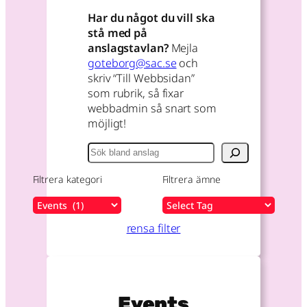
Har du något du vill ska
stå med på
anslagstavlan?
Mejla
goteborg@sac.se
och
skriv “Till Webbsidan”
som rubrik, så fixar
webbadmin så snart som
möjligt!
S
ö
k
Filtrera kategori
Filtrera ämne
C
T
a
a
rensa filter
t
g
e
s
g
o
Events
r