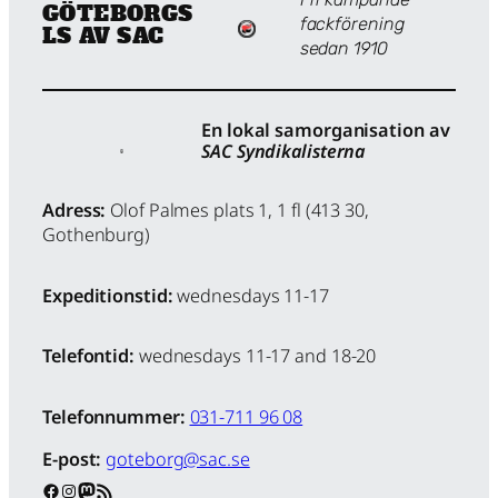
GÖTEBORGS
fackförening
LS AV SAC
sedan 1910
En lokal samorganisation av
SAC Syndikalisterna
Adress:
Olof Palmes plats 1, 1 fl (413 30,
Gothenburg)
Expeditionstid:
wednesdays 11-17
Telefontid:
wednesdays 11-17 and 18-20
Telefonnummer:
031-711 96 08
E-post:
goteborg@sac.se
Facebook
Instagram
Mastodon
RSS Feed