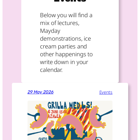
i
Below you will find a
e
mix of lectures,
s
Mayday
demonstrations, ice
cream parties and
other happenings to
write down in your
calendar.
Events
29 May 2026