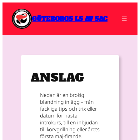
Skip
to
GÖTEBORGS LS AV SAC
content
ANSLAG
Nedan är en brokig
blandning inlägg – från
fackliga tips och trix eller
datum för nästa
introkurs, till en inbjudan
till korvgrillning eller årets
första maj-firande.